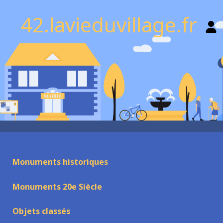
42.lavieduvillage.fr
Monuments historiques
Monuments 20e Siècle
Objets classés