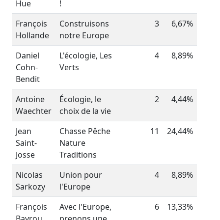
Hue
!
François
Construisons
3
6,67%
Hollande
notre Europe
Daniel
L'écologie, Les
4
8,89%
Cohn-
Verts
Bendit
Antoine
Écologie, le
2
4,44%
Waechter
choix de la vie
Jean
Chasse Pêche
11
24,44%
Saint-
Nature
Josse
Traditions
Nicolas
Union pour
4
8,89%
Sarkozy
l'Europe
François
Avec l'Europe,
6
13,33%
Bayrou
prenons une