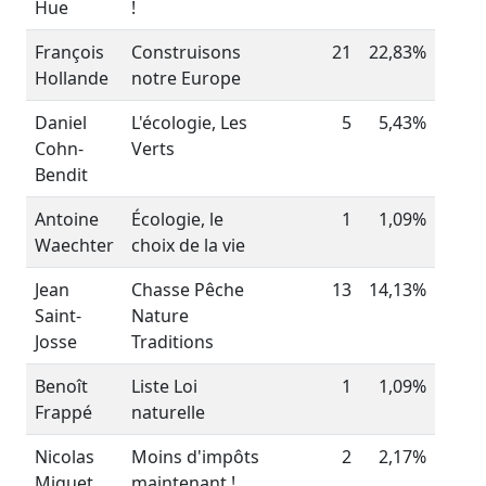
Hue
!
François
Construisons
21
22,83%
Hollande
notre Europe
Daniel
L'écologie, Les
5
5,43%
Cohn-
Verts
Bendit
Antoine
Écologie, le
1
1,09%
Waechter
choix de la vie
Jean
Chasse Pêche
13
14,13%
Saint-
Nature
Josse
Traditions
Benoît
Liste Loi
1
1,09%
Frappé
naturelle
Nicolas
Moins d'impôts
2
2,17%
Miguet
maintenant !