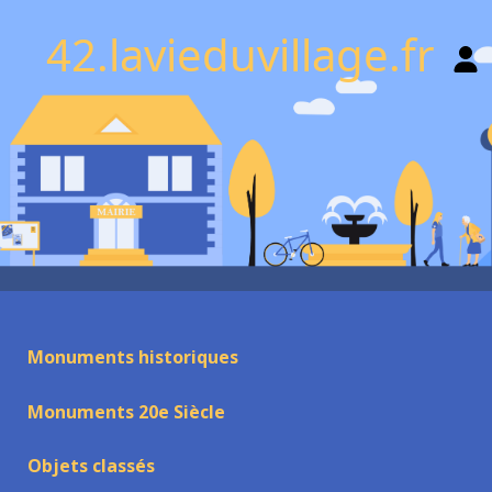
42.lavieduvillage.fr
Monuments historiques
Monuments 20e Siècle
Objets classés