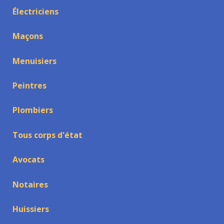
Électriciens
Maçons
Menuisiers
Peintres
Plombiers
Tous corps d'état
Avocats
Notaires
Huissiers