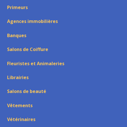
Primeurs
Agences immobilières
Banques
Salons de Coiffure
Fleuristes et Animaleries
Librairies
Salons de beauté
Vêtements
Vétérinaires