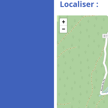
Localiser :
+
−