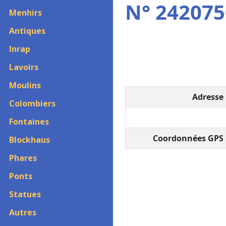
N° 2420750
Menhirs
Antiques
Inrap
Lavoirs
Moulins
Adresse 
Colombiers
Fontaines
Coordonnées GPS 
Blockhaus
Phares
Ponts
Statues
Autres