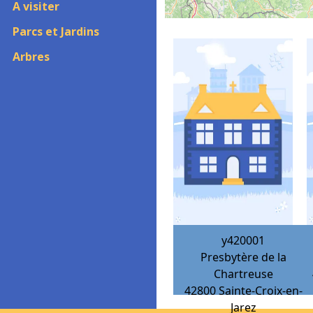
A visiter
Parcs et Jardins
Arbres
y420001
Presbytère de la
Chartreuse
42800
Sainte-Croix-en-
Jarez