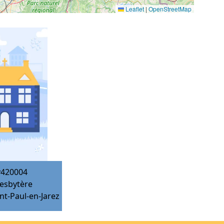
Leaflet
|
OpenStreetMap
y420004
esbytère
nt-Paul-en-Jarez