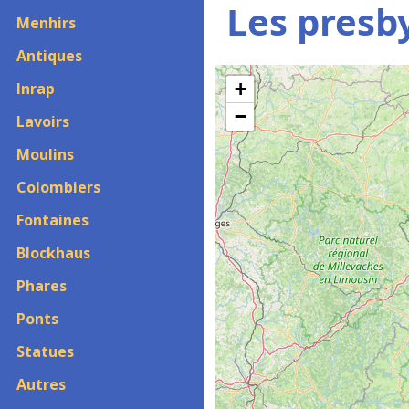
Les presb
Menhirs
Antiques
+
Inrap
−
Lavoirs
Moulins
Colombiers
Fontaines
Blockhaus
Phares
Ponts
Statues
Autres