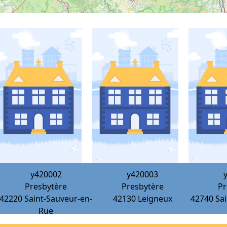
y420002
y420003
Presbytère
Presbytère
Pr
42220
Saint-Sauveur-en-
42130
Leigneux
42740
Sai
Rue