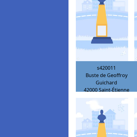
s420011
Buste de Geoffroy
Guichard
42000
Saint-Étienne