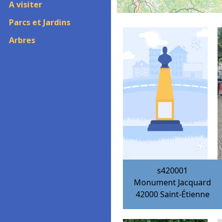
A visiter
Parcs et Jardins
Arbres
s420001
Monument Jacquard
42000
Saint-Étienne