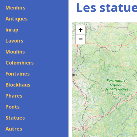
Les statu
Menhirs
Antiques
+
Inrap
−
Lavoirs
Moulins
Colombiers
Fontaines
Blockhaus
Phares
Ponts
Statues
Autres