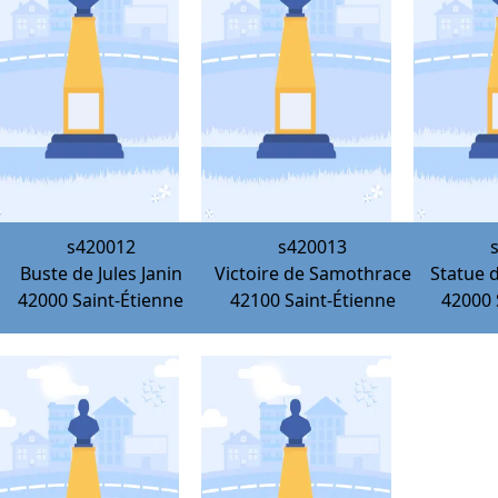
s420012
s420013
Buste de Jules Janin
Victoire de Samothrace
Statue 
42000
Saint-Étienne
42100
Saint-Étienne
42000