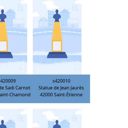
s420009
s420010
de Sadi Carnot
Statue de Jean Jaurès
aint-Chamond
42000
Saint-Étienne