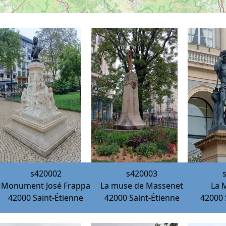
s420002
s420003
Monument José Frappa
La muse de Massenet
La 
42000
Saint-Étienne
42000
Saint-Étienne
42000