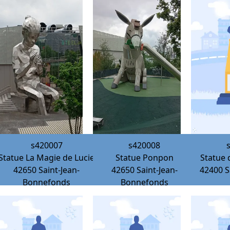
s420007
s420008
Statue La Magie de Lucie
Statue Ponpon
Statue 
42650
Saint-Jean-
42650
Saint-Jean-
42400
S
Bonnefonds
Bonnefonds