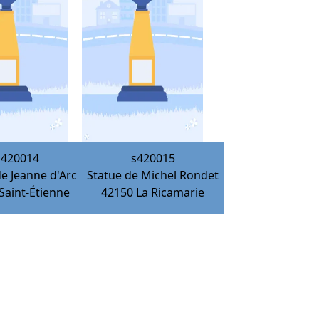
s420014
s420015
de Jeanne d'Arc
Statue de Michel Rondet
Saint-Étienne
42150
La Ricamarie