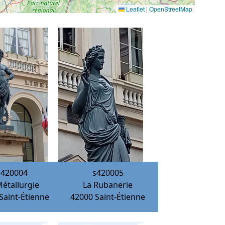
Leaflet
|
OpenStreetMap
s420004
s420005
Métallurgie
La Rubanerie
Saint-Étienne
42000
Saint-Étienne