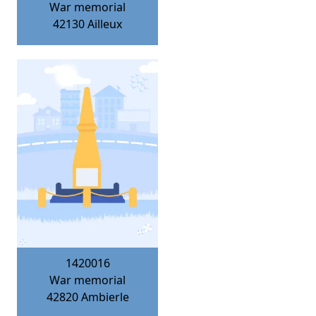
War memorial
42130
Ailleux
1420016
War memorial
42820
Ambierle