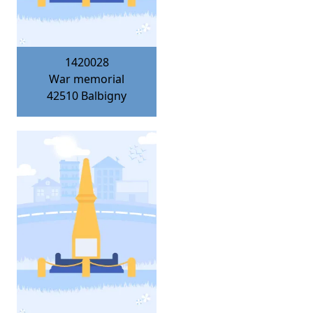
1420028
War memorial
42510
Balbigny