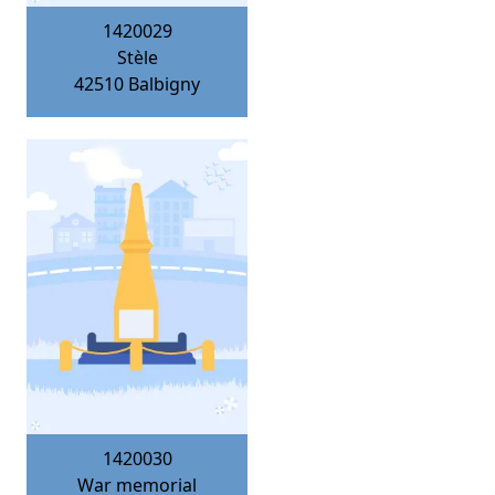
1420029
Stèle
42510
Balbigny
1420030
War memorial