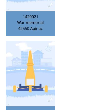
1420021
War memorial
42550
Apinac