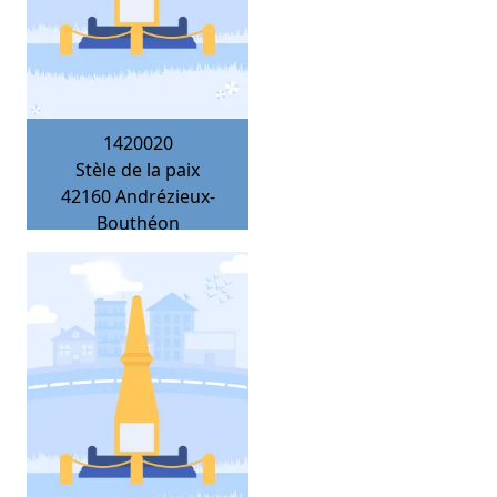
1420020
Stèle de la paix
42160
Andrézieux-
Bouthéon