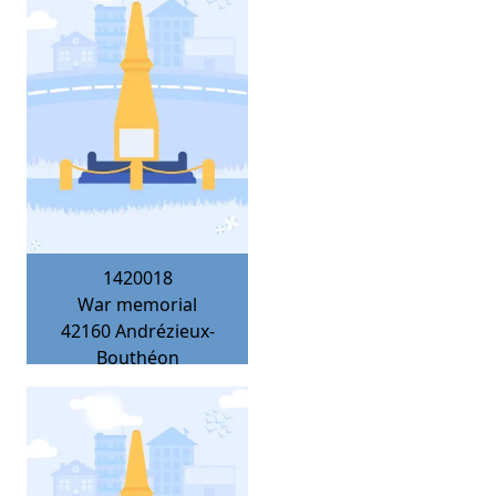
1420018
War memorial
42160
Andrézieux-
Bouthéon