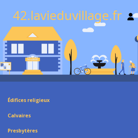
42.lavieduvillage.fr
Édifices religieux
Calvaires
Presbytères