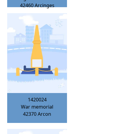
42460
Arcinges
1420024
War memorial
42370
Arcon