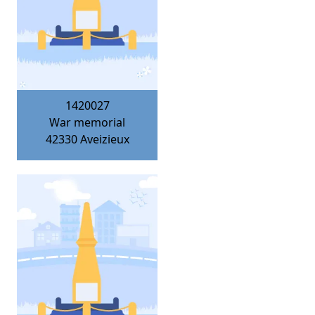
1420027
War memorial
42330
Aveizieux