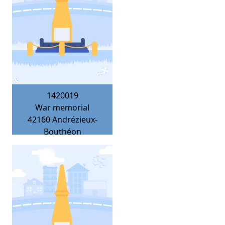
1420019
War memorial
42160
Andrézieux-
Bouthéon