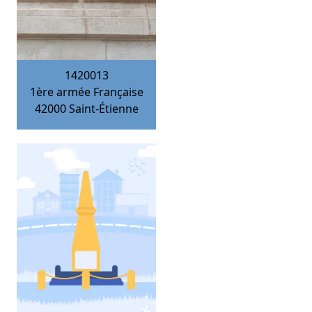
1420013
1ère armée Française
42000
Saint-Étienne