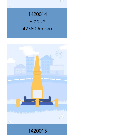
1420014
Plaque
42380
Aboën
1420015