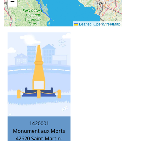
−
Leaflet
|
OpenStreetMap
1420001
Monument aux Morts
42620
Saint-Martin-