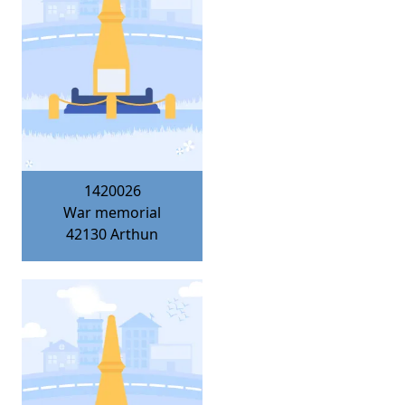
1420026
War memorial
42130
Arthun