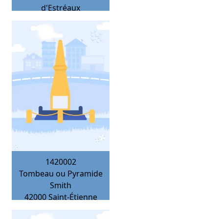
d'Estréaux
1420002
Tombeau ou Pyramide
Smith
42000
Saint-Étienne