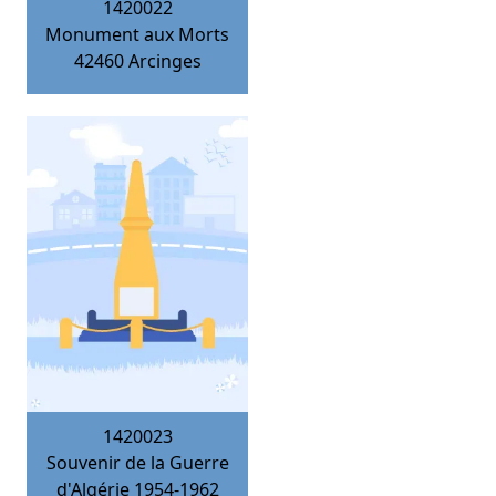
1420022
Monument aux Morts
42460
Arcinges
1420023
Souvenir de la Guerre
d'Algérie 1954-1962