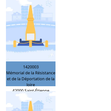
1420003
Mémorial de la Résistance
et de la Déportation de la
loire
42000
Saint-Étienne