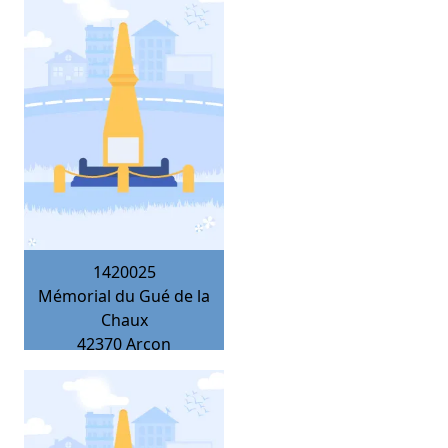
1420025
Mémorial du Gué de la
Chaux
42370
Arcon