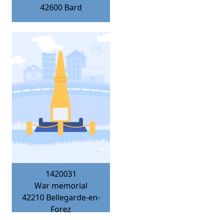
42600
Bard
1420031
War memorial
42210
Bellegarde-en-
Forez