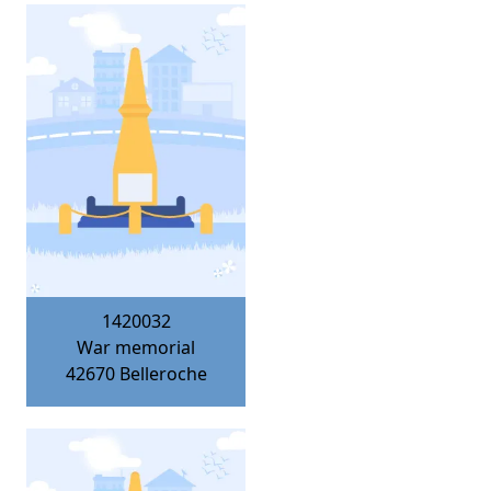
1420032
War memorial
42670
Belleroche