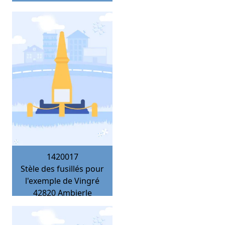
1420017
Stèle des fusillés pour
l'exemple de Vingré
42820
Ambierle