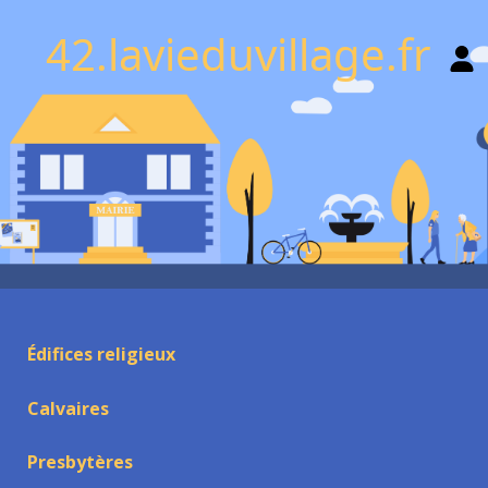
42.lavieduvillage.fr
Édifices religieux
Calvaires
Presbytères