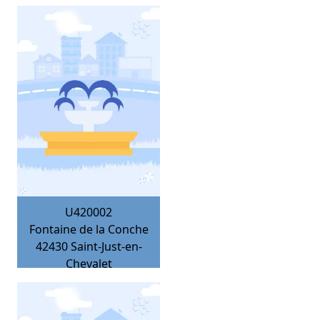
U420002
Fontaine de la Conche
42430
Saint-Just-en-
Chevalet