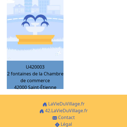
U420003
2 fontaines de la Chambre
de commerce
42000
Saint-Étienne
LaVieDuVillage.fr
42.LaVieDuVillage.fr
Contact
Légal