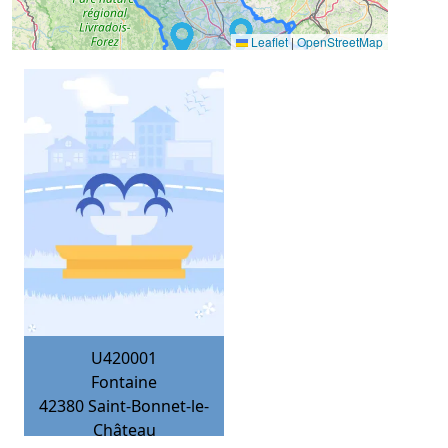
Leaflet
|
OpenStreetMap
U420001
Fontaine
42380
Saint-Bonnet-le-
Château