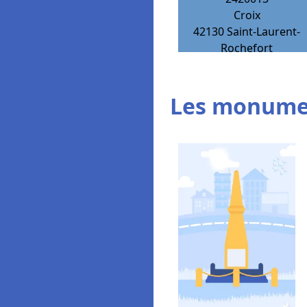
Croix
42130
Saint-Laurent-
Rochefort
Les monumen