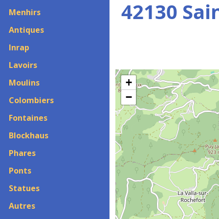
42130 Sai
Menhirs
Antiques
Inrap
Lavoirs
+
Moulins
−
Colombiers
Fontaines
Blockhaus
Phares
Ponts
Statues
Autres