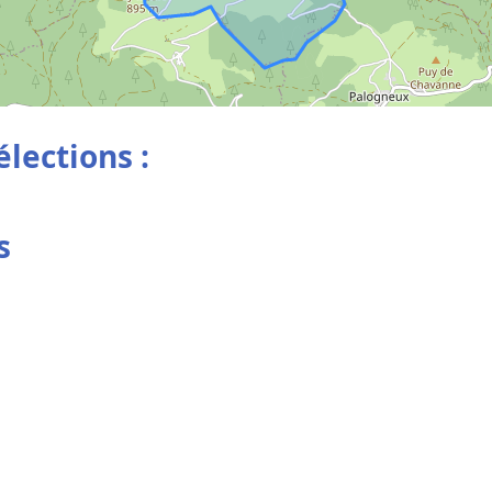
élections :
s