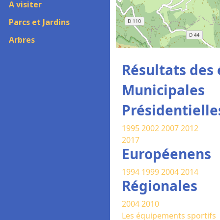
A visiter
Parcs et Jardins
Arbres
Résultats des 
Municipales
Présidentielle
1995
2002
2007
2012
2017
Européenens
1994
1999
2004
2014
Régionales
2004
2010
Les équipements sportifs