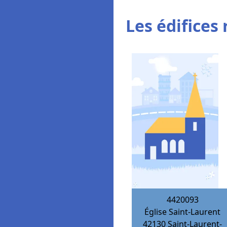
Les édifices 
4420093
Église Saint-Laurent
42130
Saint-Laurent-