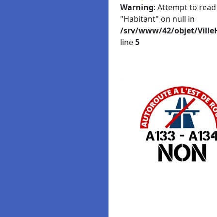
Warning
: Attempt to read
"Habitant" on null in
/srv/www/42/objet/Ville
line
5