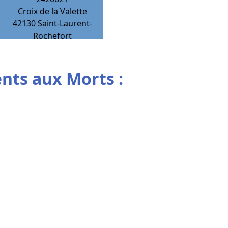
Croix de la Valette
42130
Saint-Laurent-
Rochefort
ts aux Morts :