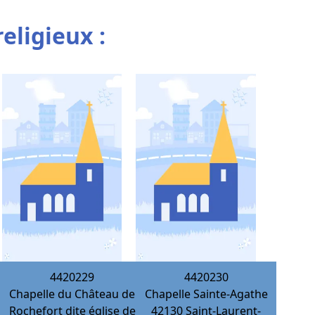
religieux :
4420229
4420230
Chapelle du Château de
Chapelle Sainte-Agathe
Rochefort dite église de
42130
Saint-Laurent-