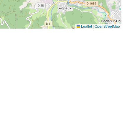
Leaflet
|
OpenStreetMap