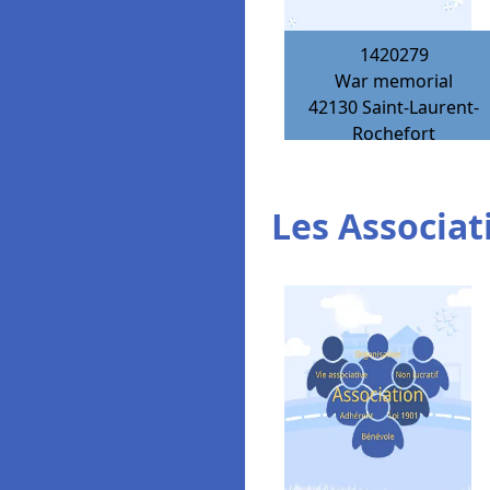
1420279
War memorial
42130
Saint-Laurent-
Rochefort
Les Associat