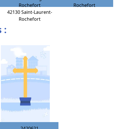
Rochefort
Rochefort
42130
Saint-Laurent-
Rochefort
 :
2420621