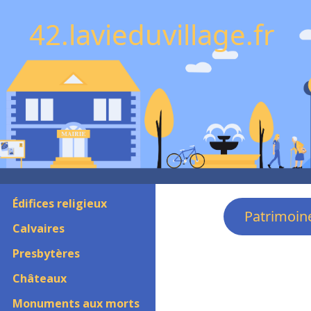
42.lavieduvillage.fr
Édifices religieux
Patrimoin
Calvaires
Presbytères
Châteaux
Monuments aux morts