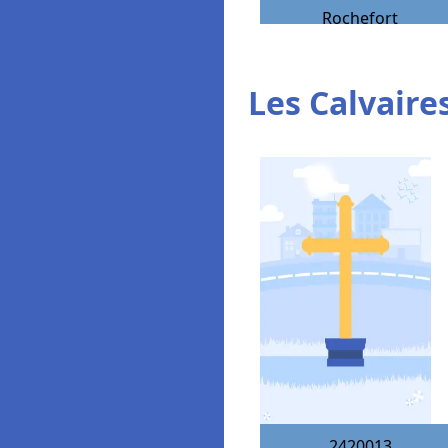
Rochefort
Les Calvaires
2420013